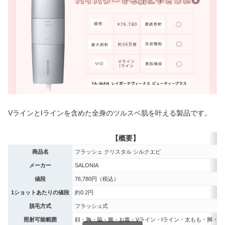
VラインとIラインを含めた全身のツルスベ肌を叶える製品です。
【概要】
商品名
フラッシュ クリスタル シルクエピ
メーカー
SALONIA
値段
76,780円（税込）
1ショットあたりの値段
約0.2円
脱毛方式
フラッシュ式
照射可能範囲
顔・胸・脇・腕・お腹・Vライン・Iライン・太もも・脚・両