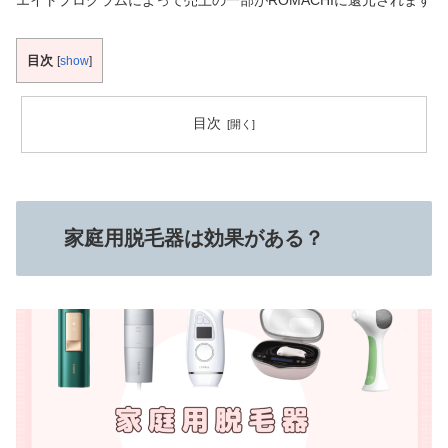
目次
[
show
]
目次
家庭用脱毛器は効果がある？