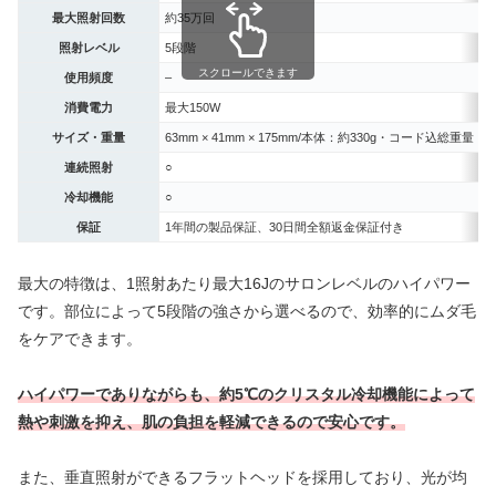
最大照射回数
約35万回
照射レベル
5段階
スクロールできます
使用頻度
–
消費電力
最大150W
サイズ・重量
63mm × 41mm × 175mm/本体：約330g・コード込総重量：約
連続照射
○
冷却機能
○
保証
1年間の製品保証、30日間全額返金保証付き
最大の特徴は、1照射あたり最大16Jのサロンレベルのハイパワー
です。部位によって5段階の強さから選べるので、効率的にムダ毛
をケアできます。
ハイパワーでありながらも、約5℃のクリスタル冷却機能によって
熱や刺激を抑え、肌の負担を軽減できるので安心です。
また、垂直照射ができるフラットヘッドを採用しており、光が均