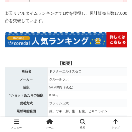
楽天リアルタイムランキングで1位を獲得し、累計販売台数17,000
台を突破しています。
【概要】
商品名
ドクターエルミスゼロ
メーカー
クルールラボ
値段
54,780円（税込）
1ショットあたりの値段
0.04円
脱毛方式
フラッシュ式
照射可能範囲
顔、ワキ、脚、指、お腹、ビキニライン
最大照射回数
約120万回
照射レベル
5段階
メニュー
ホーム
検索
トップ