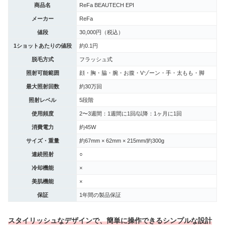
商品名
ReFa BEAUTECH EPI
メーカー
ReFa
値段
30,000円（税込）
1ショットあたりの値段
約0.1円
脱毛方式
フラッシュ式
照射可能範囲
顔・胸・脇・腕・お腹・Vゾーン・手・太もも・脚
最大照射回数
約30万回
照射レベル
5段階
使用頻度
2〜3週間：1週間に1回/以降：1ヶ月に1回
消費電力
約45W
サイズ・重量
約67mm × 62mm × 215mm/約300g
連続照射
○
冷却機能
×
美肌機能
×
保証
1年間の製品保証
スタイリッシュなデザインで、簡単に操作できるシンプルな設計